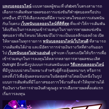
แทงบอลออนไลน์
แบบทายผลผู้ชนะที่ ufabetเว็บตรงสามารถ
เลือกการเดิมพันทายผลของการแข่งขันกีฬาฟุตบอลหรือประ
เภทอื่นๆ มีไว้ให้เลือกลงทุนที่มีความน่าสนใจของการเล่นพนัน
กับเว็บตรง
เว็บพนันบอลออนไลน์ที่ดีที่สุด
ที่จะทำให้การเดิมพัน
ได้เปรียบในการลงทุนเข้าร่วมสนุกในรายการทายผลแข่งขัน
ฟุตบอลว่าทีมไหนจะได้แชมป์ไม่ว่าจะเป็นบอลลีกบอลถ้วย เปิด
ให้ทายผลในทุกรายการ
พนันบอลออนไลน์เว็บไหนดี
ที่สามารถ
วางเดิมพันได้ง่าย และมีอัตราการจ่ายเงินรางวัลที่ต่างกันออก
ไป
เว็บพนันบอลไม่ผ่าเอเย่นต์
ยูฟ่าเบท เว็บตรงเปิดให้บริการเพื่อ
เข้าร่วมสนุกในการลงทุนได้หลากหลายการทายผลชนะเลิศ
Outright อีกหนึ่งรูปแบบการเล่นพนันบอล
วิธีแทงบอลออนไลน์
ที่มีรูปแบบน่าสนใจเหมาะสำหรับผู้ที่รอลุ้นผลนานๆ หรือการ
แทงทิ้งไว้เพื่อลุ้นผลจนจบเกมในนัดสุดท้ายโดยเป็นหนึ่งในรูป
แบบการเดิมพันที่มีโอกาสของการใช้งานที่จะทำให้ทุกท่านได้
รับเงินรางวัลการจ่ายเงินตัวคูณสูง หากเลือกทายผลตั้งแต่แรก
เริ่มการลงทุน