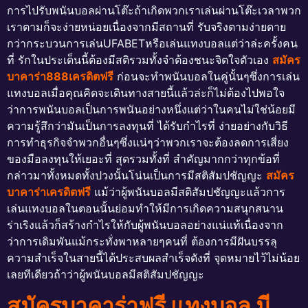
การไปรับพนันบอลผ่านโต๊ะถ้าเกิดพวกเราเล่นผ่านโต๊ะเวลาพวก
เราตามก็จะง่ายหน่อยเนื่องจากมีสถานที่ รับจริงตามง่ายดาย
กว่ากระบวนการเล่นUFABETหรือเล่นแทงบอลแต่ว่าล่ะครั้งคน
ที่ รักในประเด็นนี้ต้องมีสติรวมทั้งจำต้องชนะจิตใจตัวเอง
สมัคร
บาคาร่า888เครดิตฟรี
ก่อนจะทำพนันบอลในคู่นั้นๆซึ่งการเล่น
แทงบอลเมื่อคุณคิดจะเดินทางสายนี้แล้วล่ะก็ไม่ต้องไปพอใจ
ว่าการพนันบอลเป็นการพนันอย่างหนึ่งแต่ว่าในคนไม่ใช่น้อยมี
ความรู้สึกว่ามันเป็นการลงทุนที่ ได้รับกำไรที่ ง่ายอย่างกับวิธี
การทำธุรกิจจำพวกอื่นๆซึ่งแน่ๆว่าพวกเราจะต้องลดการเสี่ยง
ของมือลงทุนให้เยอะที่ สุดรวมทั้งที่ สำคัญมากกว่าทุกข้อที่
กล่าวมาทั้งหมดทั้งปวงนั้นโน่นเป็นการมีสติสัมปชัญญะ
สมัคร
บาคาร่าเครดิตฟรี
แม้ว่าผู้พนันบอลมีสติสัมปชัญญะแล้วการ
เล่นแทงบอลในตอนนั้นย่อมทำให้มีการเกิดความสนุกสนาน
ร่าเริงแล้วก็สร้างกำไรให้กับผู้พนันบอลอย่างแน่แท้เนื่องจาก
ว่าการเดิมพันแม้กระทั่งพาหลายๆคนที่ ต้องการมีฝันบรรลุ
ความสำเร็จในสายนี้ได้ประสบผลสำเร็จดังที่ จุดหมายไว้ไม่น้อย
เลยทีเดียวถ้าว่าผู้พนันบอลมีสติสัมปชัญญะ
สมัครบาคาร่าฟรี แทงบอล มี