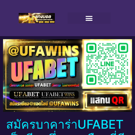
สมัครบาคาร่าUFABET