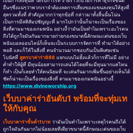
เป็นการลงทุนที่ ได้รับกำไรที่ ง่ายราวกับวิธีการทำธุรกิจชนิด
อื่นๆซึ่งแน่ๆว่าพวกเราจำต้องลดการเสี่ยงของแขนลงทุนให้สูงที่
สุดรวมทั้งที่ สำคัญมากกว่าทุกข้อที่ กล่าวมาทั้งสิ้นนั้นโน่น
เป็นการมีสติสัมปชัญญะที่ มากไปกว่านั้นก็น่าจะเป็นเรื่องของ
สิ่งที่ตามมาของเกมพนัน อย่างงี้ว่ามันเป็นทำไมเพราะอะไรคน
ถึงได้ถูกใจมันกันมากมายก่ายกองขนาดนี้ลักษณะเด่นของเว็บ
พนันบอลออนไลน์ก็เห็นจะเป็นระบบการจัดการที่ ทำมาได้อย่าง
พอดี และก็ให้ในสิ่งที่ คนจำนวนมากชอบกันเป็นพิเศษเช่น
โบนัสที่
สูตรบาค่าร่า888
แจกแบบไม่ยั้งแล้วก็การที่ไม่มี อย่าง
ต่ำทำให้ผู้ที่ มีทุนน้อยสามารถเล่นได้โดยที่จะมีทุนมากแค่ไหน
ก็ทำ เป็นก็เลยทำให้คนนิยมที่ จะเล่นกันมากเพิ่มขึ้นอย่างเห็นได้
ชัดก็น่าจะเป็นเรื่องของสิ่งที่ ตามมาของเกมพนันอย่างงี้
https://www.divineworship.org
เว็บบาค่าร่าอันดับ1 พร้อมที่จะทุ่มเท
ให้กับคุณ
เว็บบาคาร่าขั้นต่ำ1บาท
ว่ามันเป็นทำไมเพราะเหตุไรคนถึงได้
ถูกใจมันกันมากไม่น้อยเลยทีเดียวขนาดนี้ลักษณะเด่นของเว็บ