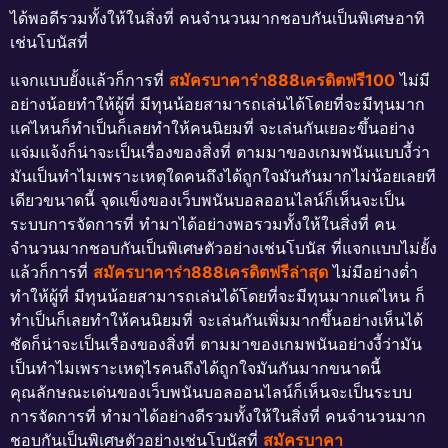
ได้พอดีรวมทั้งให้ในสิ่งที่ คนจำนวนมากชอบกันเป็นพิเศษอาทิ
เช่นโบนัสที่
แจกแบบยั้งแล้วก็การที่
สมัครบาคาร่า888เครดิตฟรี100
ไม่มี
อย่างน้อยทำให้ผู้ที่ มีทุนน้อยสามารถเล่นได้โดยที่จะมีทุนมาก
แค่ไหนก็ทำเป็นก็เลยทำให้คนนิยมที่ จะเล่นกันเยอะขึ้นอย่าง
แจ่มแจ้งก็น่าจะเป็นเรื่องของสิ่งที่ ตามมาของเกมพนันแบบงี้ว่า
มันเป็นทำไมเพราะเหตุใดคนถึงได้ถูกใจมันกันมากไม่น้อยเลยที
เดียวขนาดนี้ จุดแข็งของเว็บพนันบอลออนไลน์ก็เห็นจะเป็น
ระบบการจัดการที่ ทำมาได้อย่างพอรวมทั้งให้ในสิ่งที่ คน
จำนวนมากชอบกันเป็นพิเศษตัวอย่างเช่นโบนัส ที่แจกแบบไม่ยั้ง
แล้วก็การที่
สมัครบาคาร่า888เครดิตฟรีล่าสุด
ไม่มีอย่างต่ำ
ทำให้ผู้ที่ มีทุนน้อยสามารถเล่นได้โดยที่จะมีทุนมากแค่ไหน ก็
ทำเป็นก็เลยทำให้คนนิยมที่ จะเล่นกันเพิ่มมากขึ้นอย่างเห็นได้
ชัดก็น่าจะเป็นเรื่องของสิ่งที่ ตามมาของเกมพนันอย่างงี้ว่ามัน
เป็นทำไมเพราะเหตุไรคนถึงได้ถูกใจมันกันมากขนาดนี้
คุณลักษณะเด่นของเว็บพนันบอลออนไลน์ก็เห็นจะเป็นระบบ
การจัดการที่ ทำมาได้อย่างดีรวมทั้งให้ในสิ่งที่ คนจำนวนมาก
ชอบกันเป็นพิเศษตัวอย่างเช่นโบนัสที่
สมัครบาคา