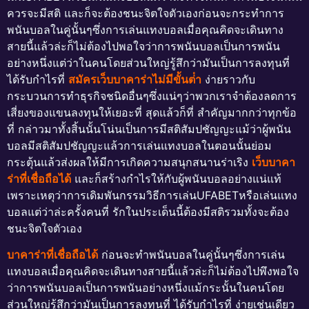
ควรจะมีสติ และก็จะต้องชนะจิตใจตัวเองก่อนจะกระทำการ
พนันบอลในคู่นั้นๆซึ่งการเล่นแทงบอลเมื่อคุณคิดจะเดินทาง
สายนี้แล้วล่ะก็ไม่ต้องไปพอใจว่าการพนันบอลเป็นการพนัน
อย่างหนึ่งแต่ว่าในคนโดยส่วนใหญ่รู้สึกว่ามันเป็นการลงทุนที่
ได้รับกำไรที่
สมัครเว็บบาคาร่าไม่มีขั้นต่ํา
ง่ายราวกับ
กระบวนการทำธุรกิจชนิดอื่นๆซึ่งแน่ๆว่าพวกเราจำต้องลดการ
เสี่ยงของแขนลงทุนให้เยอะที่ สุดแล้วก็ที่ สำคัญมากกว่าทุกข้อ
ที่ กล่าวมาทั้งสิ้นนั้นโน่นเป็นการมีสติสัมปชัญญะแม้ว่าผู้พนัน
บอลมีสติสัมปชัญญะแล้วการเล่นแทงบอลในตอนนั้นย่อม
กระตุ้นแล้วส่งผลให้มีการเกิดความสนุกสนานร่าเริง
เว็บบาคา
ร่าที่เชื่อถือได้
และก็สร้างกำไรให้กับผู้พนันบอลอย่างแน่แท้
เพราะเหตุว่าการเดิมพันกรรมวิธีการเล่นUFABETหรือเล่นแทง
บอลแต่ว่าล่ะครั้งคนที่ รักในประเด็นนี้ต้องมีสติรวมทั้งจะต้อง
ชนะจิตใจตัวเอง
บาคาร่าที่เชื่อถือได้
ก่อนจะทำพนันบอลในคู่นั้นๆซึ่งการเล่น
แทงบอลเมื่อคุณคิดจะเดินทางสายนี้แล้วล่ะก็ไม่ต้องไปพึงพอใจ
ว่าการพนันบอลเป็นการพนันอย่างหนึ่งแม้กระนั้นในคนโดย
ส่วนใหญ่รู้สึกว่ามันเป็นการลงทุนที่ ได้รับกำไรที่ ง่ายเช่นเดียว