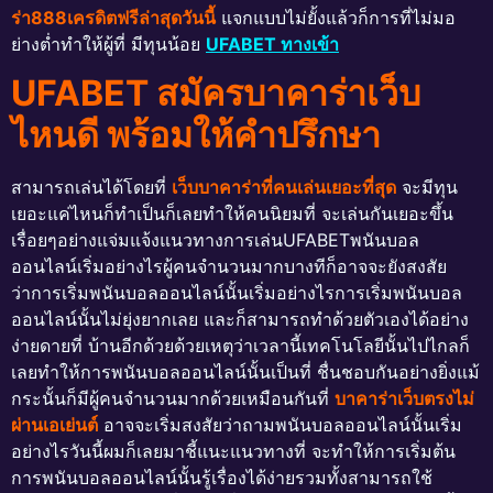
ร่า888เครดิตฟรีล่าสุดวันนี้
แจกแบบไม่ยั้งแล้วก็การที่ไม่มอ
ย่างต่ำทำให้ผู้ที่ มีทุนน้อย
UFABET ทางเข้า
UFABET สมัครบาคาร่าเว็บ
ไหนดี พร้อมให้คำปรึกษา
สามารถเล่นได้โดยที่
เว็บบาคาร่าที่คนเล่นเยอะที่สุด
จะมีทุน
เยอะแค่ไหนก็ทำเป็นก็เลยทำให้คนนิยมที่ จะเล่นกันเยอะขึ้น
เรื่อยๆอย่างแจ่มแจ้งแนวทางการเล่นUFABETพนันบอล
ออนไลน์เริ่มอย่างไรผู้คนจำนวนมากบางทีก็อาจจะยังสงสัย
ว่าการเริ่มพนันบอลออนไลน์นั้นเริ่มอย่างไรการเริ่มพนันบอล
ออนไลน์นั้นไม่ยุ่งยากเลย และก็สามารถทำด้วยตัวเองได้อย่าง
ง่ายดายที่ บ้านอีกด้วยด้วยเหตุว่าเวลานี้เทคโนโลยีนั้นไปไกลก็
เลยทำให้การพนันบอลออนไลน์นั้นเป็นที่ ชื่นชอบกันอย่างยิ่งแม้
กระนั้นก็มีผู้คนจำนวนมากด้วยเหมือนกันที่
บาคาร่าเว็บตรงไม่
ผ่านเอเย่นต์
อาจจะเริ่มสงสัยว่าถามพนันบอลออนไลน์นั้นเริ่ม
อย่างไรวันนี้ผมก็เลยมาชี้แนะแนวทางที่ จะทำให้การเริ่มต้น
การพนันบอลออนไลน์นั้นรู้เรื่องได้ง่ายรวมทั้งสามารถใช้