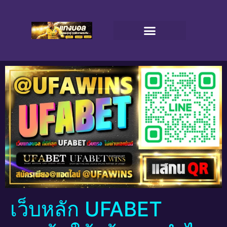
เว็บหลัก UFABET