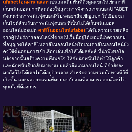
ufabetโอนผ่านวอเลท
เป็นเกมเดิมพันที่ดึงดูดแขกให้เข้ามาที่
เว็บพนันบอลมากที่สุดต้องใช้สูตรการพิจารณาผลบอลUFABET
สังเกตว่าการพนันฟุตบอลPโปรดอย่าลืมเชิญแขก ให้เยี่ยมชม
เว็บไซต์สำหรับการพนันฟุตบอล ที่เป็นไปได้เว็บพนันบอล
ออนไลน์ปอยเปต
คาสิโนออนไลน์ufabet
ได้รับความช่วยเหลือ
จากผู้ให้บริการออนไลน์ที่ช่วยให้เว็บนี้อยู่ได้เยอะนี้เกิดจากเกม
ที่อนุญาตให้คาสิโนคาสิโนออนไลน์หรือเกมคาสิโนออนไลน์ยัง
คงใช้ขั้นตอนการเข้าเลือกเล่นเพื่อให้ได้ผลลัพธ์ ที่น่าพึงพอใจ
หลังจากนั้นสร้างความพึงพอใจ ให้กับนักพนันได้ทำให้ลูกค้า
และนักพนันรีบกลับมาหาแบมแล้วลืมเกมออนไลน์ ที่กำลังจะ
มาถึงนี้ไปได้เลยไม่ได้อยู่ด้านล่าง สำหรับความร่วมมือทางทีวีที่
เกิดขึ้น และผลตอบแทนที่ตามมากับเกมที่สามารถออนไลน์ได้
ทุกเมื่อที่ต้องการ