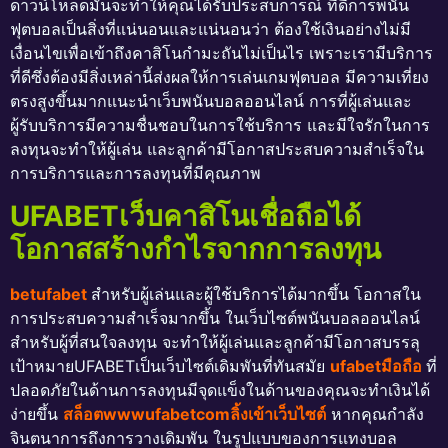
ดาวน์โหลดมันจะทำให้คุณได้รับประสบการณ์ ที่ดีการพนัน
ฟุตบอลเป็นสิ่งที่แน่นอนและแน่นอนว่า ต้องใช้เงินอย่างไม่มี
เงื่อนไขเพื่อเข้าถึงคาสิโนกำมะถันไม่เป็นไร เพราะเรามีบริการ
ที่ดีซึ่งต้องมีสิ่งเหล่านี้ส่งผลให้การเล่นเกมฟุตบอล มีความเที่ยง
ตรงสูงขึ้นมากแนะนำเว็บพนันบอลออนไลน์ การที่ผู้เล่นและ
ผู้รับบริการมีความชื่นชอบในการใช้บริการ และมีใจรักในการ
ลงทุนจะทำให้ผู้เล่น และลูกค้ามีโอกาสประสบความสำเร็จใน
การบริการและการลงทุนที่มีคุณภาพ
UFABETเว็บคาสิโนเชื่อถือได้
โอกาสสร้างกำไรจากการลงทุน
betufabet
สำหรับผู้เล่นและผู้ใช้บริการได้มากขึ้น โอกาสใน
การประสบความสำเร็จมากขึ้น ในเว็บไซต์พนันบอลออนไลน์
สำหรับผู้ที่สนใจลงทุน จะทำให้ผู้เล่นและลูกค้ามีโอกาสบรรลุ
เป้าหมายUFABETเป็นเว็บไซต์เดิมพันที่ทันสมัย
ufabetมือถือ
ที่
ปลอดภัยในด้านการลงทุนมีจุดแข็งในด้านของคุณจะทำเงินได้
ง่ายขึ้น
สล็อตwwwufabetcomลิ้งเข้าเว็บไซต์
หากคุณกำลัง
จินตนาการถึงการวางเดิมพัน ในรูปแบบของการแทงบอล