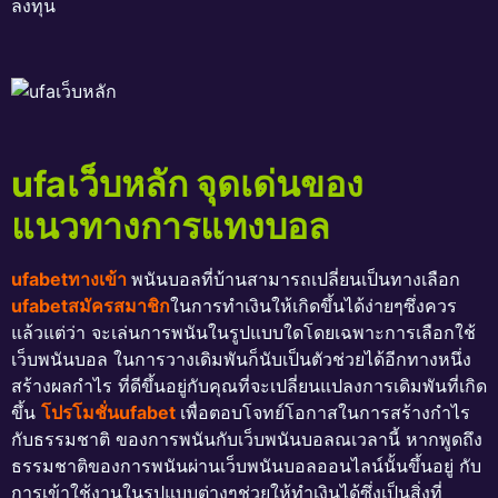
ลงทุน
ufaเว็บหลัก จุดเด่นของ
แนวทางการแทงบอล
ufabetทางเข้า
พนันบอลที่บ้านสามารถเปลี่ยนเป็นทางเลือก
ufabetสมัครสมาชิก
ในการทำเงินให้เกิดขึ้นได้ง่ายๆซึ่งควร
แล้วแต่ว่า จะเล่นการพนันในรูปแบบใดโดยเฉพาะการเลือกใช้
เว็บพนันบอล ในการวางเดิมพันก็นับเป็นตัวช่วยได้อีกทางหนึ่ง
สร้างผลกำไร ที่ดีขึ้นอยู่กับคุณที่จะเปลี่ยนแปลงการเดิมพันที่เกิด
ขึ้น
โปรโมชั่นufabet
เพื่อตอบโจทย์โอกาสในการสร้างกำไร
กับธรรมชาติ ของการพนันกับเว็บพนันบอลณเวลานี้ หากพูดถึง
ธรรมชาติของการพนันผ่านเว็บพนันบอลออนไลน์นั้นขึ้นอยู่ กับ
การเข้าใช้งานในรูปแบบต่างๆช่วยให้ทำเงินได้ซึ่งเป็นสิ่งที่