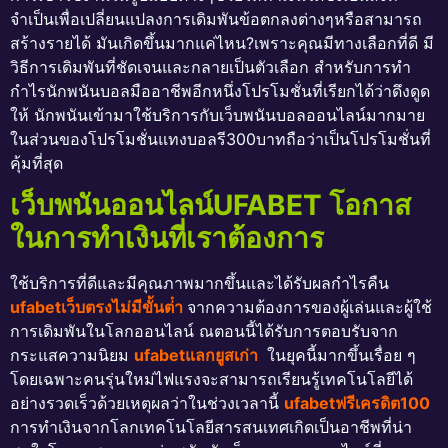
จำเป็นเพื่อเปลี่ยนแปลงการเดิมพันข้อตกลงต่างๆหรือสามารถ
สร้างรายได้ มันเกิดขึ้นมากแค่ไหน?เพราะคุณมีทางเลือกที่ดี มี
วิธีการเดิมพันที่ชัดเจนและกลายเป็นตัวเลือก สำหรับการทำ
กำไรนักพนันบอลมืออาชีพอีกหนึ่งโปรโมชั่นที่เรียกได้ว่าดึงดูด
ให้ นักพนันเข้ามาใช้บริการกับเว็บพนันบอลออนไลน์มากมาย
ในส่วนของโปรโมชั่นแทงบอลรี300บาทถือว่าเป็นโปรโมชั่นที่
คุ้มที่สุด
เว็บพนันออนไลน์UFABET โอกาส
ในการทำเงินที่เราต้องการ
ใช้บริการที่ดีและมีคุณภาพมากขึ้นและได้รับผลกำไรคืน
ufabetเว็บตรงไม่มีขั้นต่ํา
จากความต้องการของผู้เล่นและผู้ใช้
การเดิมพันในโลกออนไลน์ ณตอนนี้ได้รับการตอบรับจาก
กระแสความนิยม
ufabetแลกยูสเก่า
ในยุคนี้มากขึ้นเรื่อย ๆ
โดยเฉพาะคนรุ่นใหม่ไฟแรงจะสามารถเรียนรู้เทคโนโลยีได้
อย่างรวดเร็วด้วยเหตุผลว่าในช่วงเวลานี้
ufabetฟรีเครดิต100
การทำเงินจากโลกเทคโนโลยีสารสนเทศเกิดเป็นอาชีพที่น่า