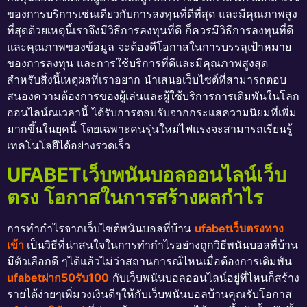
ของการบริการเช่นเดียวกับการลงทุนที่ดีที่สุด และมีคุณภาพสูง
ที่สุดด้วยเหตุนี้เราจึงมีวิธีการลงทุนที่ดี ก็ควรมีวิธีการลงทุนที่ดี
และคุณภาพของข้อมูล จะต้องดีโอกาสในการบรรลุเป้าหมาย
ของการลงทุน และการใช้บริการที่ดีและมีคุณภาพสูงสุด
สำหรับสิ่งนี้เหตุผลที่เราอยาก นำเสนอเว็บไซต์ที่สามารถตอบ
สนองความต้องการของผู้เล่นและผู้ใช้บริการการเดิมพันในโลก
ออนไลน์ณเวลานี้ ได้รับการตอบรับจากกระแสความนิยมที่เพิ่ม
มากขึ้นในยุคนี้ โดยเฉพาะคนรุ่นใหม่ไฟแรงจะสามารถเรียนรู้
เทคโนโลยีได้อย่างรวดเร็ว
UFABETเว็บพนันบอลออนไลน์เว็บ
ตรง โอกาสในการสร้างผลกำไร
การทำกำไรจากเว็บไซต์พนันบอลที่บ้าน
ufabetเว็บตรงทาง
เข้า
เป็นวิธีที่น่าสนใจในการทำกำไรอย่างถูกวิธีพนันบอลที่บ้าน
มีตัวเลือกดี ๆได้แล้วไม่ว่าสถานการณ์ไหนเมื่อต้องการเดิมพัน
ufabetฝาก50รับ100
กับเว็บพนันบอลออนไลน์อยู่ที่ไหนก็สร้าง
รายได้ง่ายๆเพิ่มวงเงินดีๆให้กับเว็บพนันบอลบ้านคุณรับโอกาส